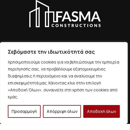
Σεβόμαστε την ιδιωτικότητά σας
ΕΠΙΚΟΙΝΩΝIΑ
Χρησιμοποιούμε cookies για να βελτιώσουμε την εμπειρία
περιήγησής σας, να προβάλλουμε εξατομικευμένες
Διεύθυνση
διαφημίσεις ή περιεχόμενο και να αναλύουμε την
Μακεδονίας 58, Πετρούπολη, 132 31 Αθήνα, Ελλάδα
επισκεψιμότητά μας. Κάνοντας κλικ στην επιλογή
«Αποδοχή Όλων», συναινείτε στη χρήση των cookies από
Email
εμάς.
info@fasmakat.gr
Προσαρμογή
Απόρριψη όλων
Αποδοχή όλων
Τηλέφωνο
+30 693 2303
+30 698 7555