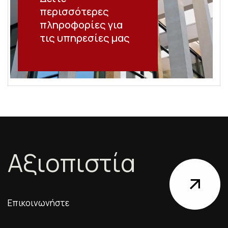
περισσότερες
πληροφορίες για
τις υπηρεσίες μας
Α
ξ
ι
ο
π
ι
σ
τ
ί
α
Ε
π
ι
κ
ο
ι
ν
ω
ν
ή
σ
τ
ε