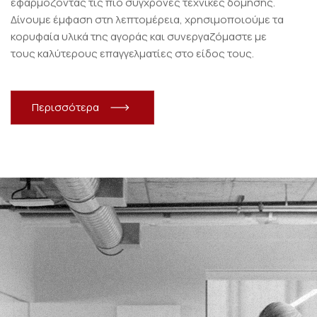
εφαρμόζοντας τις πιο σύγχρονες τεχνικές δόμησης.
Δίνουμε έμφαση στη λεπτομέρεια, χρησιμοποιούμε τα
κορυφαία υλικά της αγοράς και συνεργαζόμαστε με
τους καλύτερους επαγγελματίες στο είδος τους.
Π
ε
ρ
ι
σ
σ
ό
τ
ε
ρ
α