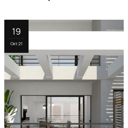
19
Οκτ 21