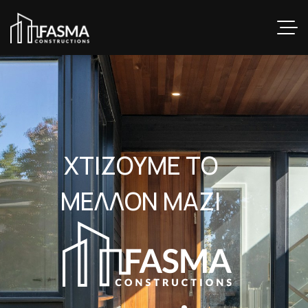
Χ
Τ
Ι
Ζ
Ο
Υ
Μ
Ε
Τ
Ο
Μ
Ε
Λ
Λ
Ο
Ν
Μ
Α
Ζ
Ι