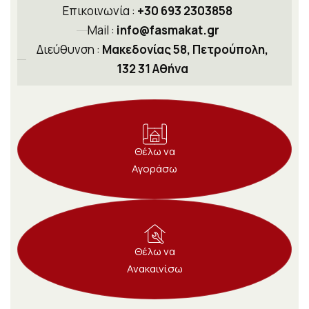
Επικοινωνία :
+30 693 2303858
Mail :
info@fasmakat.gr
Διεύθυνση :
Μακεδονίας 58, Πετρούπολη,
132 31 Αθήνα
Θέλω να
Αγοράσω
Θέλω να
Ανακαινίσω