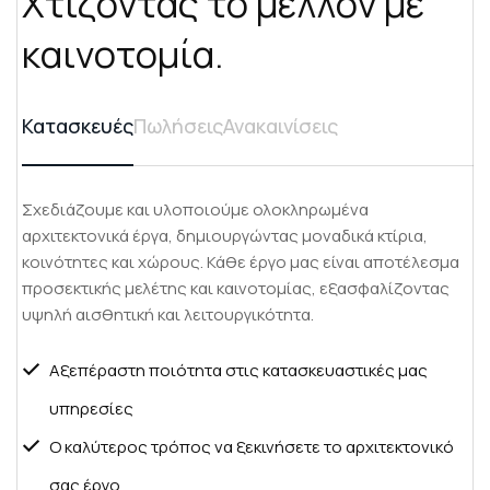
Χ
τ
ί
ζ
ο
ν
τ
α
ς
τ
ο
μ
έ
λ
λ
ο
ν
μ
ε
κ
α
ι
ν
ο
τ
ο
μ
ί
α
.
Κατασκευές
Πωλήσεις
Ανακαινίσεις
Σχεδιάζουμε και υλοποιούμε ολοκληρωμένα
αρχιτεκτονικά έργα, δημιουργώντας μοναδικά κτίρια,
κοινότητες και χώρους. Κάθε έργο μας είναι αποτέλεσμα
προσεκτικής μελέτης και καινοτομίας, εξασφαλίζοντας
υψηλή αισθητική και λειτουργικότητα.
Αξεπέραστη ποιότητα στις κατασκευαστικές μας
υπηρεσίες
Ο καλύτερος τρόπος να ξεκινήσετε το αρχιτεκτονικό
σας έργο