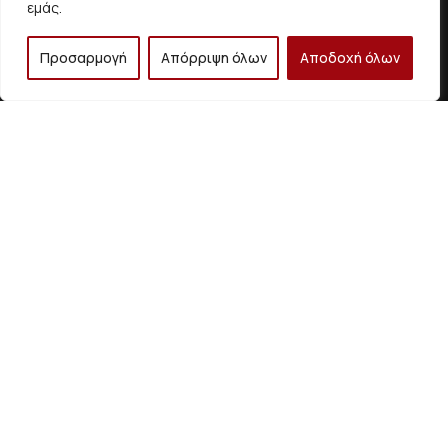
Email
εμάς.
info@fasmakat.gr
Προσαρμογή
Απόρριψη όλων
Αποδοχή όλων
Τηλέφωνο
+30 693 2303
+30 698 7555
858
455
+30 210 5014 799
+30 210 5054
886
ΧΡΗΣΙΜΑ LINKS
Αρχική
Η Εταιρεία
Έργα