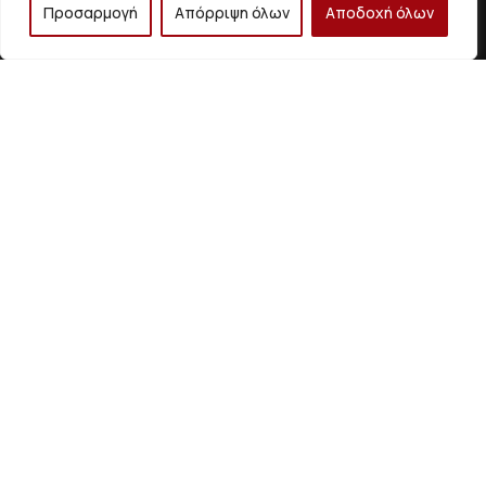
Προσαρμογή
Απόρριψη όλων
Αποδοχή όλων
Τηλέφωνο
+30 693 2303
+30 698 7555
858
455
+30 210 5014 799
+30 210 5054
886
ΧΡΗΣΙΜΑ LINKS
Αρχική
Η Εταιρεία
Έργα
Υπηρεσίες
Νέα