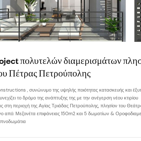
oject πολυτελών διαμερισμάτων πλη
ου Πέτρας Πετρούπολης
structions , συνώνυμο της υψηλής ποιότητας κατασκευής και έξυ
υνεχίζει το δρόμο της ανάπτυξης της με την ανέγερση νέου κτιρίου
ας στη περιοχή της Αγίας Τριάδας Πετρούπολης, πλησίον του Θεάτρ
ο από: Μεζονέτα επιφάνειας 150m2 και 5 δωματίων & Οροφοδιαμ
υπνοδωμάτια