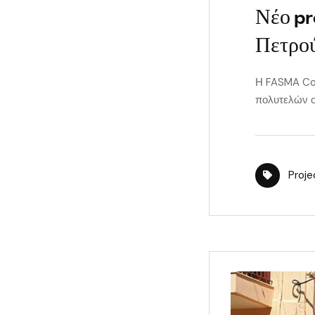
Νέο pr
Πετρο
Η FASMA Con
πολυτελών ο
Proje