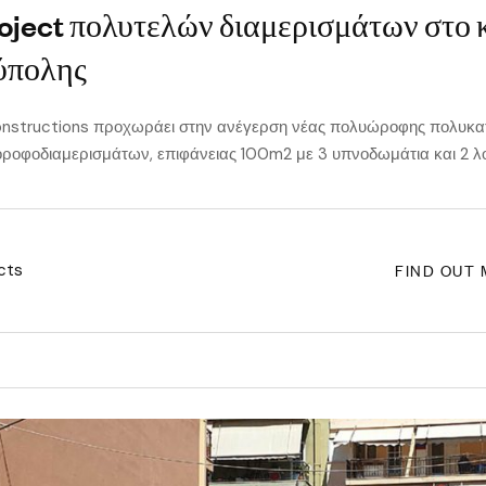
oject πολυτελών διαμερισμάτων στο 
ύπολης
structions προχωράει στην ανέγερση νέας πολυώροφης πολυκατ
ροφοδιαμερισμάτων, επιφάνειας 100m2 με 3 υπνοδωμάτια και 2 λ
FIND OUT
cts