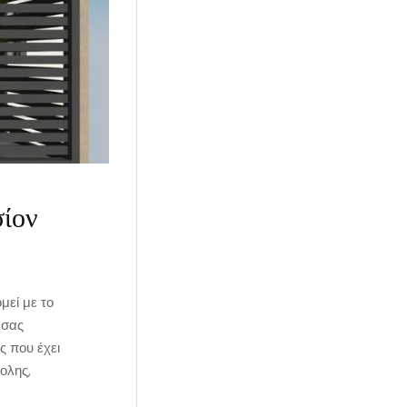
σίον
μεί με το
 σας
ς που έχει
ολης,