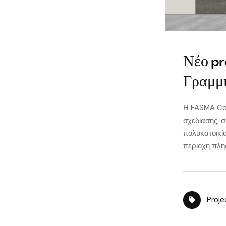
Νέο pr
Γραμμ
Η FASMA Con
σχεδίασης, σ
πολυκατοικί
περιοχή πλη
Proje