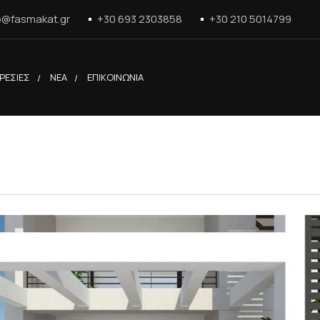
o@fasmakat.gr
+30 693 2303858
+30 210 5014799
ΡΕΣΙΕΣ
ΝΕΑ
ΕΠΙΚΟΙΝΩΝΙΑ