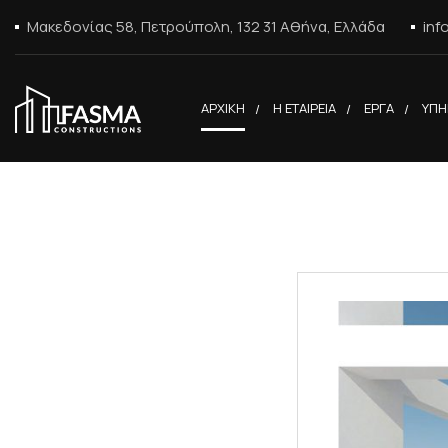
Μακεδονίας 58, Πετρούπολη, 132 31 Αθήνα, Ελλάδα
inf
ΑΡΧΙΚΗ
Η ΕΤΑΙΡΕΙΑ
ΕΡΓΑ
ΥΠΗ