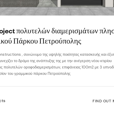
oject πολυτελών διαμερισμάτων πλη
ικού Πάρκου Πετρούπολης
structions , συνώνυμο της υψηλής ποιότητας κατασκευής και έξυ
υνεχίζει το δρόμο της ανάπτυξης της με την ανέγερση νέου κτιρίου
ας πολυτελών οροφοδιαμερισμάτων, επιφάνειας 100m2 με 3 υπνοδ
σίον του γραμμικού πάρκου Πετρούπολης
FIND OUT
cts