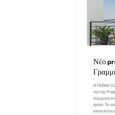
Νέο pr
Γραμμ
Η FASMA Con
νέο της Proj
σύγχρονη ενε
ορίσει. Το ν
αποτελείται