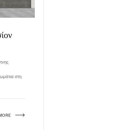
σίον
πνης
ωμάτια στη
 MORE