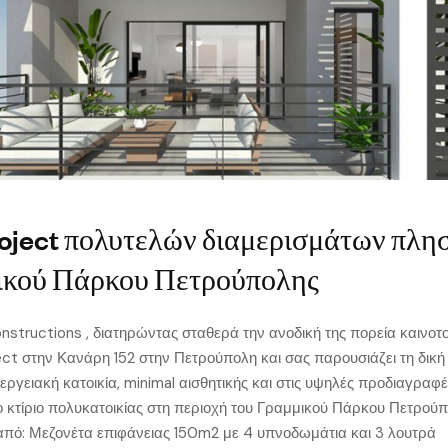
oject πολυτελών διαμερισμάτων πλη
ικού Πάρκου Πετρούπολης
structions , διατηρώντας σταθερά την ανοδική της πορεία καινοτο
ect στην Κανάρη 152 στην Πετρούπολη και σας παρουσιάζει τη δική
ργειακή κατοικία, minimal αισθητικής και στις υψηλές προδιαγραφέ
έο κτίριο πολυκατοικίας στη περιοχή του Γραμμικού Πάρκου Πετρούπ
 από: Μεζονέτα επιφάνειας 150m2 με 4 υπνοδωμάτια και 3 λουτρά