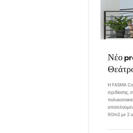
Νέο pr
Θεάτρ
Η FASMA Con
σχεδίασης, σ
πολυκατοικί
αποτελούμεν
90m2 με 2 