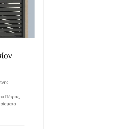
σίον
πνης
ου Πέτρας,
ερίσματα