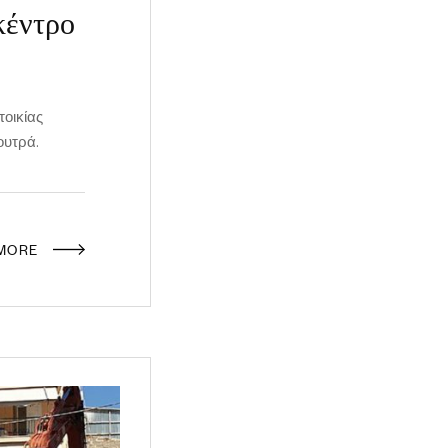
κέντρο
οικίας
ουτρά.
 MORE