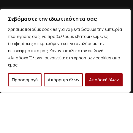
Σεβόμαστε την ιδιωτικότητά σας
ΕΠΙΚΟΙΝΩΝIΑ
Χρησιμοποιούμε cookies για να βελτιώσουμε την εμπειρία
περιήγησής σας, να προβάλλουμε εξατομικευμένες
Διεύθυνση
διαφημίσεις ή περιεχόμενο και να αναλύουμε την
Μακεδονίας 58, Πετρούπολη, 132 31 Αθήνα, Ελλάδα
επισκεψιμότητά μας. Κάνοντας κλικ στην επιλογή
«Αποδοχή Όλων», συναινείτε στη χρήση των cookies από
Email
εμάς.
info@fasmakat.gr
Προσαρμογή
Απόρριψη όλων
Αποδοχή όλων
Τηλέφωνο
+30 693 2303
+30 698 7555
858
455
+30 210 5014 799
+30 210 5054
886