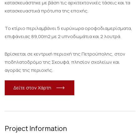
κατασκευάστηκε με βάση τις αρχιτεκτονικές τάσεις και τα
κατασκευαστικά πρότυπα της εποχής.
Το κτίριο περιλαμβάνει 5 ευρύχωρα οροφοδιαμερίσματα,
επιφάνειας 89,00m2 με 2 υπνοδωμάτια και 2 λουτρά.
Βρίσκεται σε κεντρική περιοχή της Πετρούπολης, στον
ποδηλατοδρόμο της Σκουφά, πλησίον σχολείων και
αγοράς της περιοχής.
Δ
ε
ί
τ
ε
σ
τ
ο
ν
Χ
ά
ρ
τ
η
Project Information