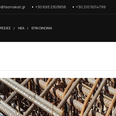
o@fasmakat.gr
+30 693 2303858
+30 210 5014799
ΡΕΣΙΕΣ
ΝΕΑ
ΕΠΙΚΟΙΝΩΝΙΑ