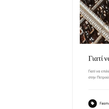
Γιατί 
Γιατί να επ
στην Πετρούπ
Fasm