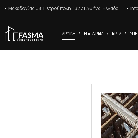
Μακεδονίας 58, Πετρούπολη, 132 31 Αθήνα, Ελλάδα
inf
ΑΡΧΙΚΗ
Η ΕΤΑΙΡΕΙΑ
ΕΡΓΑ
ΥΠΗ