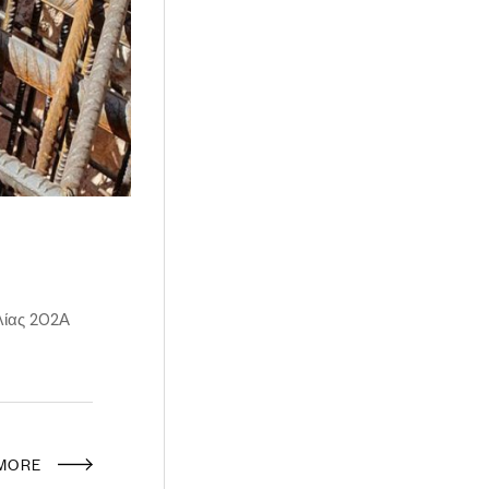
λίας 202Α
 MORE